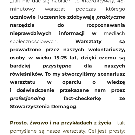
„Jak nie dać się nabrać?” to 
interaktywny
, 45-
minutowy warsztat, podczas którego 
uczniowie i
uczennice zdobywają 
praktyczne 
narzędzia do rozpoznawania 
nieprawdziwych informacji 
w
mediach 
społecznościowych. 
Warsztaty są 
prowadzone przez naszych wolontariuszy, 
osoby w wieku 15-25 lat
, dzięki czemu są 
bardziej 
przystępne 
dla naszych 
rówieśników. To my stworzyliśmy scenariusz 
warsztatu 
w
oparciu o wiedzę 
i
doświadczenie przekazane nam przez 
profesjonalną 
fact-checkerkę ze 
Stowarzyszenia Demagog
. 
Prosto, 
żwawo 
i na przykładach z
życia 
– tak 
pomyślane są nasze warsztaty. Cel jest prosty: 